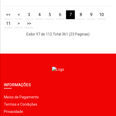
<<
<
3
4
5
6
7
8
9
10
11
>
>>
Exibir 97 de 112 Total 361 (23 Paginas)
INFORMAÇÕES
Meios de Pagamento
Termos e Condições
Privacidade