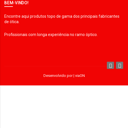
BEM-VINDO!
Encontre aqui produtos topo de gama dos principais fabricantes
de ótica.
Profissionais com longa experiência no ramo óptico.
Desenvolvido por |
viaON